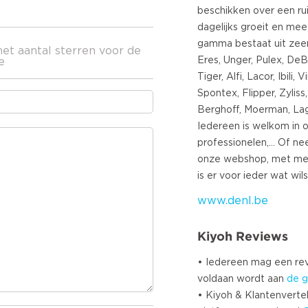
beschikken over een ru
dagelijks groeit en mee 
gamma bestaat uit zee
het aantal sterren voor de
Eres, Unger, Pulex, DeBu
e
Tiger, Alfi, Lacor, Ibili,
Spontex, Flipper, Zylis
Berghoff, Moerman, Lagui
Iedereen is welkom in o
professionelen,... Of n
onze webshop, met mee
www.denl.be
Kiyoh Reviews
• Iedereen mag een r
voldaan wordt aan
de g
• Kiyoh & Klantenvertel