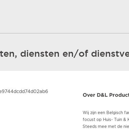
en, diensten en/of dienstve
2e9744dcdd74d02ab6
Over D&L Product
Wij zijn een Belgisch fam
focust op Huis- Tuin & 
Steeds mee met de nie