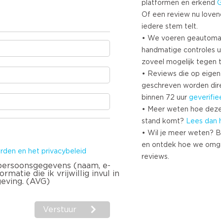
platformen en erkend
Of een review nu lovend i
iedere stem telt.
• We voeren geautoma
handmatige controles u
zoveel mogelijk tegen 
• Reviews die op eigen i
geschreven worden dir
binnen 72 uur
geverifie
• Meer weten hoe deze
stand komt?
Lees dan 
• Wil je meer weten? B
en ontdek hoe we omg
rden en het privacybeleid
reviews.
 persoonsgegevens (naam, e-
matie die ik vrijwillig invul in
geving. (AVG)
Verstuur