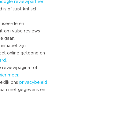
Google
reviewpartner
.
s of juist kritisch –
tiseerde en
it om valse reviews
te gaan.
nitiatief zijn
ect online getoond en
erd
.
 reviewpagina tot
hier meer
.
ekijk ons
privacybeleid
aan met gegevens en