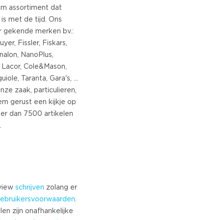
Turkish
im assortiment dat
is met de tijd. Ons
Norwegian
r gekende merken bv.:
Swedish
yer, Fissler, Fiskars,
Danish
 Vinalon, NanoPlus,
Brazilian Portuguese
s, Lacor, Cole&Mason,
Polish
ole, Taranta, Gara's, ...
Slovenian
nze zaak, particulieren,
Chinese
eem gerust een kijkje op
Russian
r dan 7500 artikelen
Greek
Czech
Estonian
Lithuanian
Latvian
eview
schrijven
zolang er
Slovak
ebruikersvoorwaarden
.
len zijn onafhankelijke