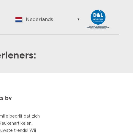
Nederlands
English
Nederlands
Suomalainen
Français
rleners:
Vlaams
German
Hungarian
Bulgarian
Romanian
s bv
Croatian
Japanese
Spanish
ilie bedrijf dat zich
Italian
Keukenartikelen.
Portuguese
uwste trends! Wij