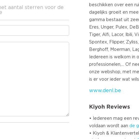
beschikken over een ru
het aantal sterren voor de
e
dagelijks groeit en mee 
gamma bestaat uit zee
Eres, Unger, Pulex, DeBu
Tiger, Alfi, Lacor, Ibili,
Spontex, Flipper, Zylis
Berghoff, Moerman, Lagui
Iedereen is welkom in o
professionelen,... Of n
onze webshop, met mee
www.denl.be
Kiyoh Reviews
• Iedereen mag een r
voldaan wordt aan
de g
• Kiyoh & Klantenvertel