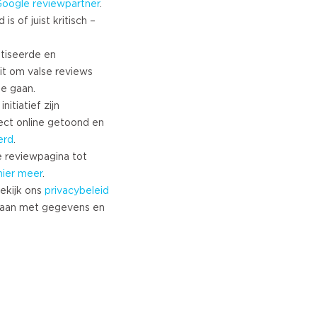
Google
reviewpartner
.
s of juist kritisch –
tiseerde en
it om valse reviews
te gaan.
nitiatief zijn
ect online getoond en
erd
.
 reviewpagina tot
hier meer
.
ekijk ons
privacybeleid
aan met gegevens en