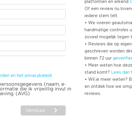
platformen en erkend
Of een review nu lovend i
iedere stem telt.
• We voeren geautoma
handmatige controles u
zoveel mogelijk tegen 
• Reviews die op eigen i
geschreven worden dir
binnen 72 uur
geverifie
• Meer weten hoe deze
stand komt?
Lees dan 
rden en het privacybeleid
• Wil je meer weten? B
 persoonsgegevens (naam, e-
en ontdek hoe we omg
matie die ik vrijwillig invul in
geving. (AVG)
reviews.
Verstuur