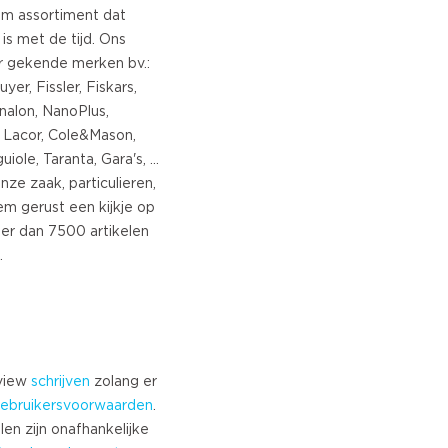
Turkish
im assortiment dat
is met de tijd. Ons
Norwegian
r gekende merken bv.:
Swedish
yer, Fissler, Fiskars,
Danish
 Vinalon, NanoPlus,
Brazilian Portuguese
s, Lacor, Cole&Mason,
Polish
ole, Taranta, Gara's, ...
Slovenian
nze zaak, particulieren,
Chinese
eem gerust een kijkje op
Russian
r dan 7500 artikelen
Greek
Czech
Estonian
Lithuanian
Latvian
eview
schrijven
zolang er
Slovak
ebruikersvoorwaarden
.
len zijn onafhankelijke