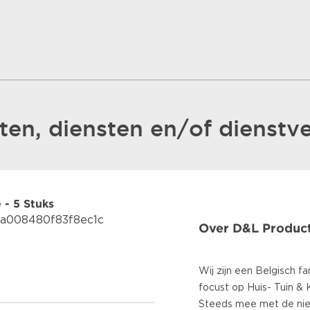
en, diensten en/of dienstve
- 5 Stuks
2a008480f83f8ec1c
Over D&L Product
Wij zijn een Belgisch fam
focust op Huis- Tuin & 
Steeds mee met de nie