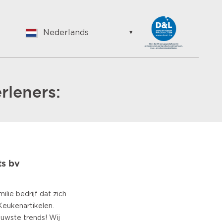
Nederlands
English
Nederlands
Suomalainen
Français
rleners:
Vlaams
German
Hungarian
Bulgarian
Romanian
s bv
Croatian
Japanese
Spanish
ilie bedrijf dat zich
Italian
Keukenartikelen.
Portuguese
uwste trends! Wij