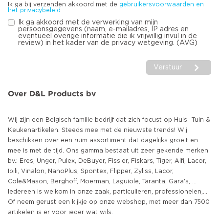
Ik ga bij verzenden akkoord met de
gebruikersvoorwaarden en
het privacybeleid
Ik ga akkoord met de verwerking van mijn
persoonsgegevens (naam, e-mailadres, IP adres en
eventueel overige informatie die ik vrijwillig invul in de
review) in het kader van de privacy wetgeving. (AVG)
Verstuur
Over D&L Products bv
Wij zijn een Belgisch familie bedrijf dat zich focust op Huis- Tuin &
Keukenartikelen. Steeds mee met de nieuwste trends! Wij
beschikken over een ruim assortiment dat dagelijks groeit en
mee is met de tijd. Ons gamma bestaat uit zeer gekende merken
bv.: Eres, Unger, Pulex, DeBuyer, Fissler, Fiskars, Tiger, Alfi, Lacor,
Ibili, Vinalon, NanoPlus, Spontex, Flipper, Zyliss, Lacor,
Cole&Mason, Berghoff, Moerman, Laguiole, Taranta, Gara's, ...
Iedereen is welkom in onze zaak, particulieren, professionelen,...
Of neem gerust een kijkje op onze webshop, met meer dan 7500