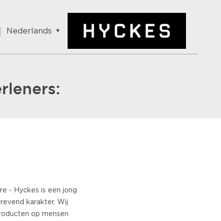
Nederlands
English
Nederlands
Français
rleners:
German
Spanish
Italian
Portuguese
Turkish
Norwegian
Swedish
Danish
Polish
e - Hyckes is een jong
Slovenian
revend karakter. Wij
Greek
producten op mensen