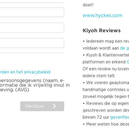
www.hyckes.com
Kiyoh Reviews
• Iedereen mag een r
voldaan wordt aan
de g
• Kiyoh & Klantenvertel
platformen en erkend
Of een review nu lovend i
rden en het privacybeleid
iedere stem telt.
 persoonsgegevens (naam, e-
• We voeren geautoma
matie die ik vrijwillig invul in
geving. (AVG)
handmatige controles u
zoveel mogelijk tegen 
• Reviews die op eigen i
Verstuur
geschreven worden dir
binnen 72 uur
geverifie
• Meer weten hoe deze