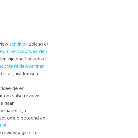
eview
schrijven
zolang er
ebruikersvoorwaarden
.
len zijn onafhankelijke
Google
reviewpartner
.
s of juist kritisch –
tiseerde en
it om valse reviews
te gaan.
nitiatief zijn
ect online getoond en
erd
.
 reviewpagina tot