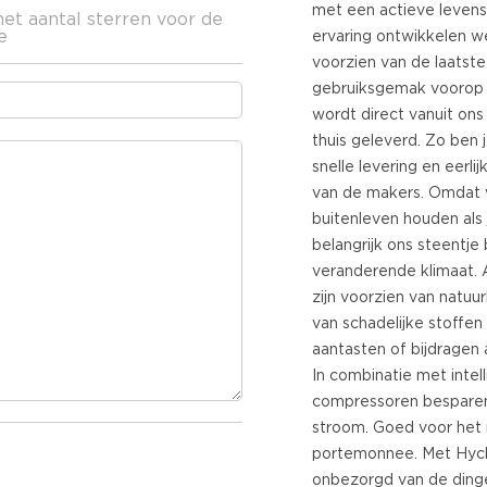
met een actieve levensst
het aantal sterren voor de
e
ervaring ontwikkelen 
voorzien van de laatste
gebruiksgemak voorop s
wordt direct vanuit ons 
thuis geleverd. Zo ben
snelle levering en eerlij
van de makers. Omdat 
buitenleven houden als j
belangrijk ons steentje 
veranderende klimaat. 
zijn voorzien van natuur
van schadelijke stoffen
aantasten of bijdragen 
In combinatie met intel
compressoren bespare
stroom. Goed voor het 
portemonnee. Met Hyck
onbezorgd van de dingen 