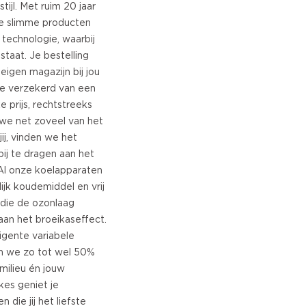
ijl. Met ruim 20 jaar
Czech
we slimme producten
Estonian
 technologie, waarbij
Lithuanian
taat. Je bestelling
Latvian
eigen magazijn bij jou
Slovak
 je verzekerd van een
ke prijs, rechtstreeks
we net zoveel van het
ij, vinden we het
bij te dragen aan het
Al onze koelapparaten
lijk koudemiddel en vrij
 die de ozonlaag
aan het broeikaseffect.
ligente variabele
n we zo tot wel 50%
milieu én jouw
es geniet je
die jij het liefste