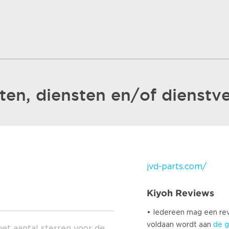
en, diensten en/of dienstve
jvd-parts.com/
Kiyoh Reviews
• Iedereen mag een r
voldaan wordt aan
de g
het aantal sterren voor de