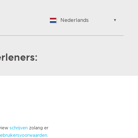
Nederlands
English
Nederlands
Suomalainen
Français
rleners:
Vlaams
German
Hungarian
Bulgarian
Romanian
Croatian
Japanese
Spanish
Italian
eview
schrijven
zolang er
Portuguese
ebruikersvoorwaarden
.