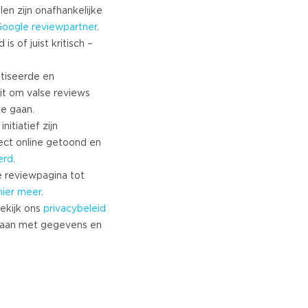
Turkish
len zijn onafhankelijke
Google
reviewpartner
.
Norwegian
s of juist kritisch –
Swedish
Danish
tiseerde en
Brazilian Portuguese
it om valse reviews
Polish
te gaan.
Slovenian
nitiatief zijn
Chinese
ect online getoond en
Russian
erd
.
Greek
 reviewpagina tot
Czech
hier meer
.
ekijk ons
privacybeleid
Estonian
aan met gegevens en
Lithuanian
Latvian
Slovak