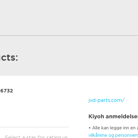
cts:
16732
jvd-parts.com/
Kiyoh anmeldelse
• Alle kan legge inn en
vilkårene og personver
Select a star for rating us.