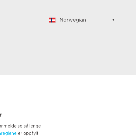
Norwegian
English
Nederlands
Suomalainen
Français
Vlaams
German
Hungarian
Bulgarian
Romanian
Croatian
Japanese
r
Spanish
Italian
 anmeldelse så lenge
Portuguese
nreglene
er oppfylt