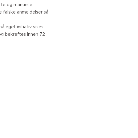
Turkish
rte og manuelle
re falske anmeldelser så
Norwegian
Swedish
å eget initiativ vises
Danish
og bekreftes innen 72
Brazilian Portuguese
Polish
Slovenian
Chinese
Russian
Greek
Czech
Estonian
Lithuanian
Latvian
Slovak