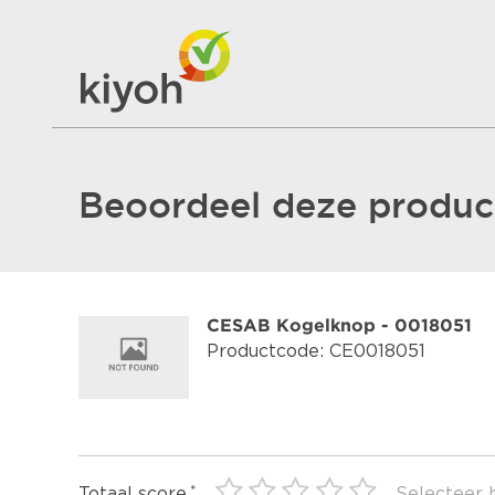
Beoordeel deze product
CESAB Kogelknop - 0018051
Productcode: CE0018051
Totaal score
Selecteer 