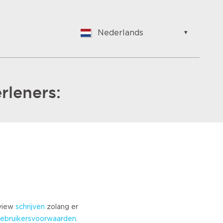
Nederlands
English
Nederlands
Suomalainen
Français
rleners:
Vlaams
German
Hungarian
Bulgarian
Romanian
Croatian
Japanese
Spanish
Italian
eview
schrijven
zolang er
Portuguese
ebruikersvoorwaarden
.