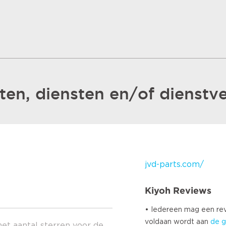
en, diensten en/of dienstve
jvd-parts.com/
Kiyoh Reviews
• Iedereen mag een r
voldaan wordt aan
de g
het aantal sterren voor de