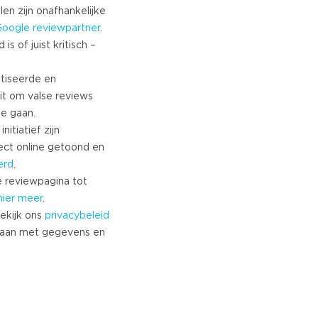
Turkish
len zijn onafhankelijke
Google
reviewpartner
.
Norwegian
s of juist kritisch –
Swedish
Danish
tiseerde en
Brazilian Portuguese
it om valse reviews
Polish
te gaan.
Slovenian
nitiatief zijn
Chinese
ect online getoond en
Russian
erd
.
Greek
 reviewpagina tot
Czech
hier meer
.
ekijk ons
privacybeleid
Estonian
aan met gegevens en
Lithuanian
Latvian
Slovak