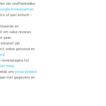
Turkish
len zijn onafhankelijke
Google
reviewpartner
.
Norwegian
s of juist kritisch –
Swedish
Danish
tiseerde en
Brazilian Portuguese
it om valse reviews
Polish
te gaan.
Slovenian
nitiatief zijn
Chinese
ect online getoond en
Russian
erd
.
Greek
 reviewpagina tot
Czech
hier meer
.
ekijk ons
privacybeleid
Estonian
aan met gegevens en
Lithuanian
Latvian
Slovak