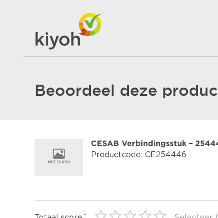
Beoordeel deze product
CESAB Verbindingsstuk – 2544
Productcode: CE254446
Totaal score
Selecteer 