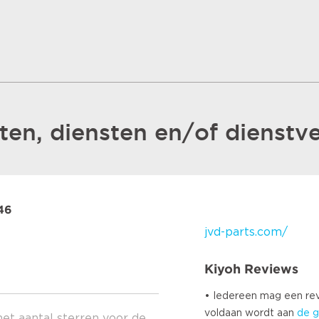
en, diensten en/of dienstve
46
jvd-parts.com/
Kiyoh Reviews
• Iedereen mag een r
voldaan wordt aan
de g
het aantal sterren voor de