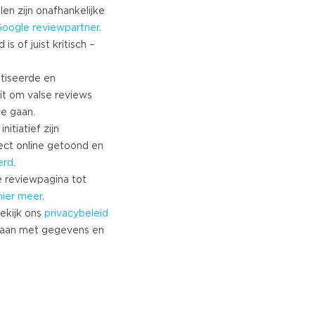
Turkish
len zijn onafhankelijke
Google
reviewpartner
.
Norwegian
s of juist kritisch –
Swedish
Danish
tiseerde en
Brazilian Portuguese
it om valse reviews
Polish
te gaan.
Slovenian
nitiatief zijn
Chinese
ect online getoond en
Russian
erd
.
Greek
 reviewpagina tot
Czech
hier meer
.
ekijk ons
privacybeleid
Estonian
aan met gegevens en
Lithuanian
Latvian
Slovak