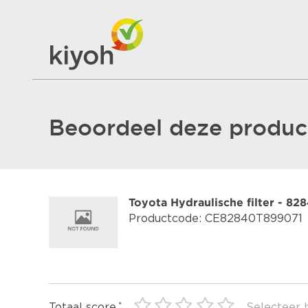
Beoordeel deze product
Toyota Hydraulische filter - 8
Productcode: CE82840T899071
Totaal score
Selecteer 