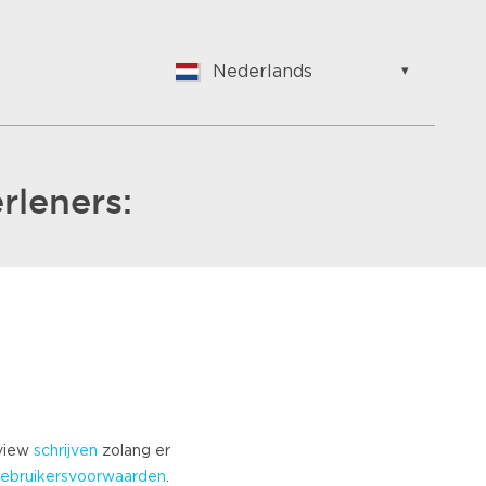
Nederlands
English
Nederlands
Suomalainen
Français
rleners:
Vlaams
German
Hungarian
Bulgarian
Romanian
Croatian
Japanese
Spanish
Italian
eview
schrijven
zolang er
Portuguese
ebruikersvoorwaarden
.