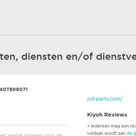
en, diensten en/of dienstve
2840T899071
jvd-parts.com/
Kiyoh Reviews
• Iedereen mag een r
voldaan wordt aan
de g
het aantal sterren voor de