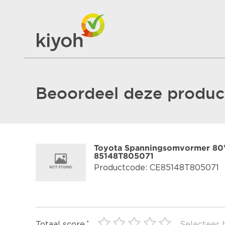
Beoordeel deze product
Toyota Spanningsomvormer 80
85148T805071
Productcode: CE85148T805071
Totaal score
Selecteer 