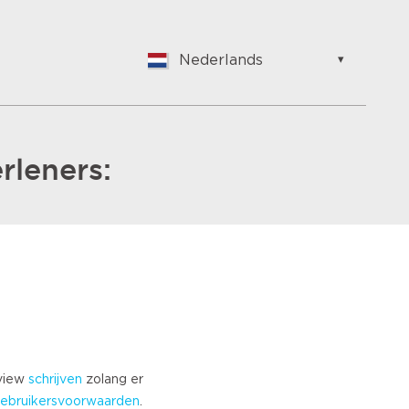
Nederlands
English
Nederlands
Suomalainen
Français
rleners:
Vlaams
German
Hungarian
Bulgarian
Romanian
Croatian
Japanese
Spanish
Italian
eview
schrijven
zolang er
Portuguese
ebruikersvoorwaarden
.