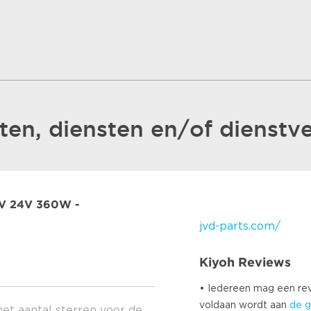
en, diensten en/of dienstve
V 24V 360W -
jvd-parts.com/
Kiyoh Reviews
• Iedereen mag een r
voldaan wordt aan
de g
het aantal sterren voor de