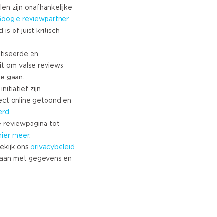
Turkish
len zijn onafhankelijke
Google
reviewpartner
.
Norwegian
s of juist kritisch –
Swedish
Danish
tiseerde en
Brazilian Portuguese
it om valse reviews
Polish
te gaan.
Slovenian
nitiatief zijn
Chinese
ect online getoond en
Russian
erd
.
Greek
 reviewpagina tot
Czech
hier meer
.
ekijk ons
privacybeleid
Estonian
aan met gegevens en
Lithuanian
Latvian
Slovak