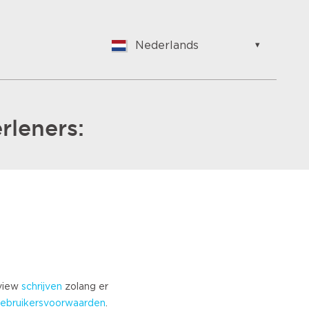
Nederlands
English
Nederlands
Suomalainen
Français
rleners:
Vlaams
German
Hungarian
Bulgarian
Romanian
Croatian
Japanese
Spanish
Italian
eview
schrijven
zolang er
Portuguese
ebruikersvoorwaarden
.