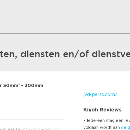
en, diensten en/of dienstve
er 50mm² - 300mm
jvd-parts.com/
Kiyoh Reviews
• Iedereen mag een r
voldaan wordt aan
de g
het aantal sterren voor de