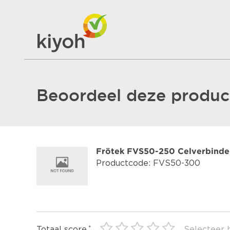
Beoordeel deze product
Frötek FVS50-250 Celverbind
Productcode: FVS50-300
Totaal score
Selecteer 