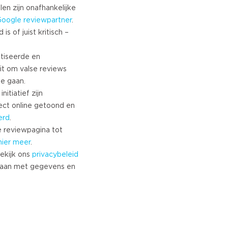
Turkish
len zijn onafhankelijke
Google
reviewpartner
.
Norwegian
s of juist kritisch –
Swedish
Danish
tiseerde en
Brazilian Portuguese
it om valse reviews
Polish
te gaan.
Slovenian
nitiatief zijn
Chinese
ect online getoond en
Russian
erd
.
Greek
 reviewpagina tot
Czech
hier meer
.
ekijk ons
privacybeleid
Estonian
aan met gegevens en
Lithuanian
Latvian
Slovak