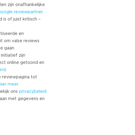
Turkish
len zijn onafhankelijke
Google
reviewpartner
.
Norwegian
s of juist kritisch –
Swedish
Danish
tiseerde en
Brazilian Portuguese
it om valse reviews
Polish
te gaan.
Slovenian
nitiatief zijn
Chinese
ect online getoond en
Russian
erd
.
Greek
 reviewpagina tot
Czech
hier meer
.
ekijk ons
privacybeleid
Estonian
aan met gegevens en
Lithuanian
Latvian
Slovak