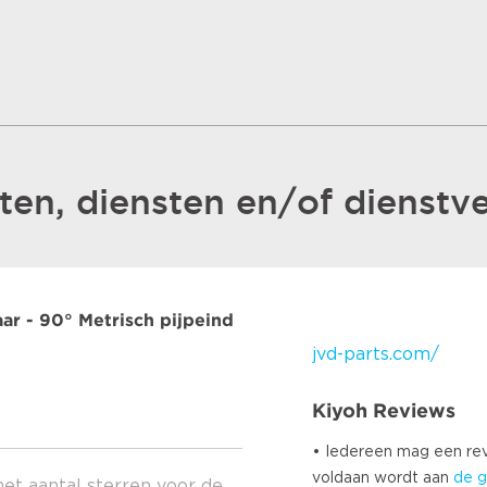
en, diensten en/of dienstve
ar - 90° Metrisch pijpeind
jvd-parts.com/
Kiyoh Reviews
• Iedereen mag een r
voldaan wordt aan
de g
het aantal sterren voor de