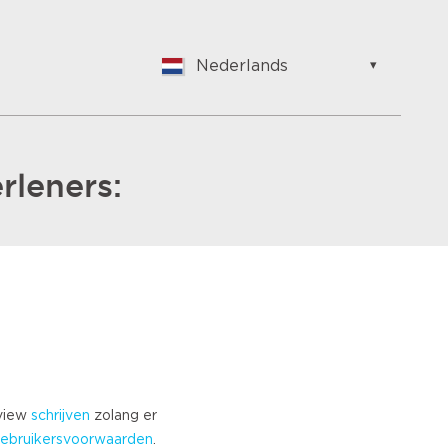
Nederlands
English
Nederlands
Suomalainen
Français
rleners:
Vlaams
German
Hungarian
Bulgarian
Romanian
Croatian
Japanese
Spanish
Italian
eview
schrijven
zolang er
Portuguese
ebruikersvoorwaarden
.