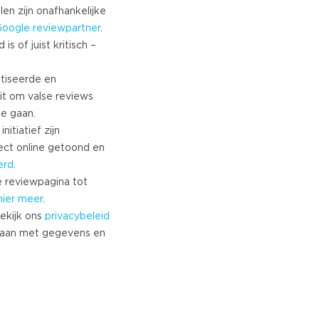
Turkish
len zijn onafhankelijke
Google
reviewpartner
.
Norwegian
s of juist kritisch –
Swedish
Danish
tiseerde en
Brazilian Portuguese
it om valse reviews
Polish
te gaan.
Slovenian
nitiatief zijn
Chinese
ect online getoond en
Russian
erd
.
Greek
 reviewpagina tot
Czech
hier meer
.
ekijk ons
privacybeleid
Estonian
aan met gegevens en
Lithuanian
Latvian
Slovak