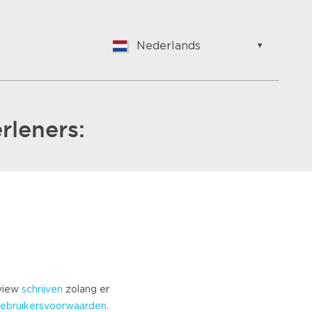
Nederlands
English
Nederlands
Suomalainen
Français
rleners:
Vlaams
German
Hungarian
Bulgarian
Romanian
Croatian
Japanese
Spanish
Italian
eview
schrijven
zolang er
Portuguese
ebruikersvoorwaarden
.