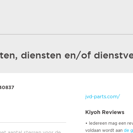
en, diensten en/of dienstve
40837
jvd-parts.com/
Kiyoh Reviews
• Iedereen mag een r
voldaan wordt aan
de g
het aantal sterren voor de