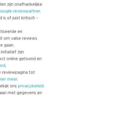
Turkish
len zijn onafhankelijke
Google
reviewpartner
.
Norwegian
s of juist kritisch –
Swedish
Danish
tiseerde en
Brazilian Portuguese
it om valse reviews
Polish
te gaan.
Slovenian
nitiatief zijn
Chinese
ect online getoond en
Russian
erd
.
Greek
 reviewpagina tot
Czech
hier meer
.
ekijk ons
privacybeleid
Estonian
aan met gegevens en
Lithuanian
Latvian
Slovak