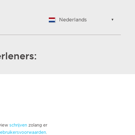
Nederlands
English
Nederlands
Suomalainen
Français
rleners:
Vlaams
German
Hungarian
Bulgarian
Romanian
Croatian
Japanese
Spanish
Italian
eview
schrijven
zolang er
Portuguese
ebruikersvoorwaarden
.