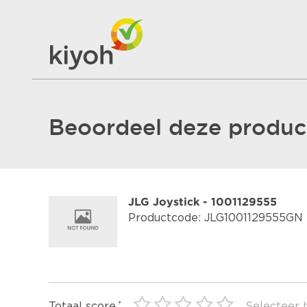
Beoordeel deze product
JLG Joystick - 1001129555
Productcode: JLG1001129555GN
Totaal score
Selecteer 