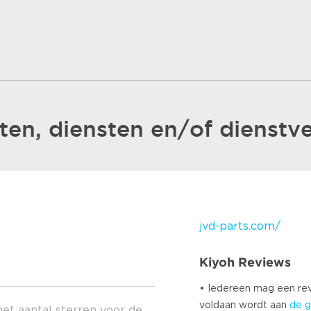
en, diensten en/of dienstve
jvd-parts.com/
Kiyoh Reviews
• Iedereen mag een r
voldaan wordt aan
de g
het aantal sterren voor de