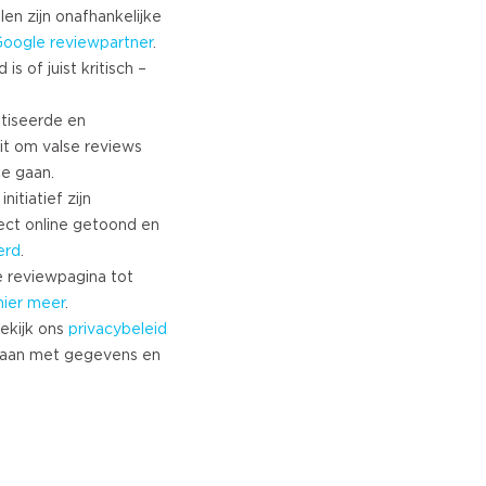
Turkish
len zijn onafhankelijke
Google
reviewpartner
.
Norwegian
s of juist kritisch –
Swedish
Danish
tiseerde en
Brazilian Portuguese
it om valse reviews
Polish
te gaan.
Slovenian
nitiatief zijn
Chinese
ect online getoond en
Russian
erd
.
Greek
 reviewpagina tot
Czech
hier meer
.
ekijk ons
privacybeleid
Estonian
aan met gegevens en
Lithuanian
Latvian
Slovak