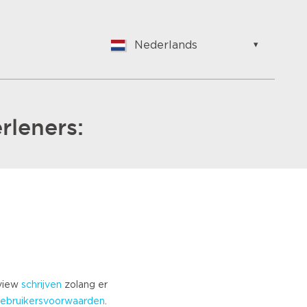
Nederlands
English
Nederlands
Suomalainen
Français
rleners:
Vlaams
German
Hungarian
Bulgarian
Romanian
Croatian
Japanese
Spanish
Italian
eview
schrijven
zolang er
Portuguese
ebruikersvoorwaarden
.