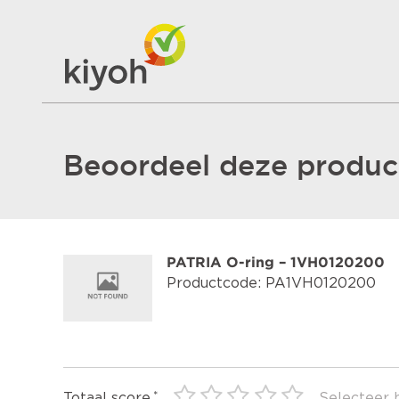
Beoordeel deze product
PATRIA O-ring – 1VH0120200
Productcode: PA1VH0120200
Totaal score
Selecteer 