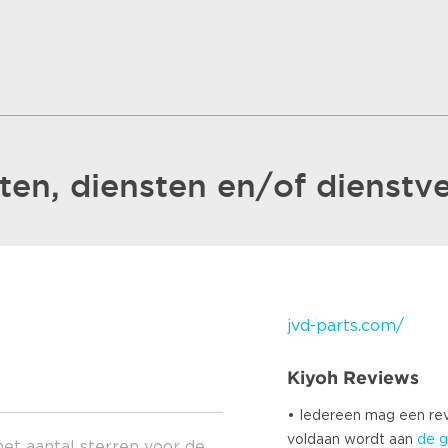
en, diensten en/of dienstve
jvd-parts.com/
Kiyoh Reviews
• Iedereen mag een r
voldaan wordt aan
de g
het aantal sterren voor de