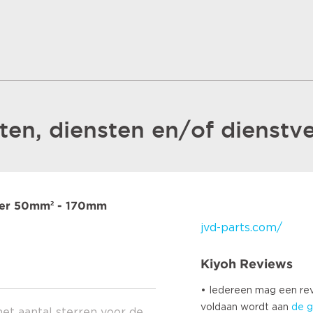
en, diensten en/of dienstve
der 50mm² - 170mm
jvd-parts.com/
Kiyoh Reviews
• Iedereen mag een r
voldaan wordt aan
de g
het aantal sterren voor de