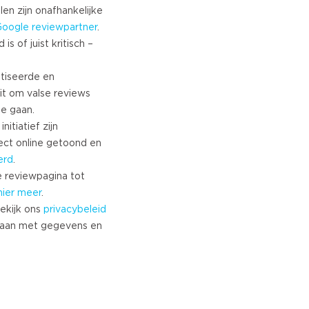
Turkish
len zijn onafhankelijke
Google
reviewpartner
.
Norwegian
s of juist kritisch –
Swedish
Danish
tiseerde en
Brazilian Portuguese
it om valse reviews
Polish
te gaan.
Slovenian
nitiatief zijn
Chinese
ect online getoond en
Russian
erd
.
Greek
 reviewpagina tot
Czech
hier meer
.
ekijk ons
privacybeleid
Estonian
aan met gegevens en
Lithuanian
Latvian
Slovak