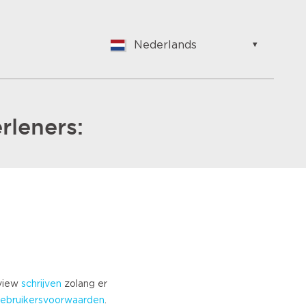
Nederlands
English
Nederlands
Suomalainen
Français
rleners:
Vlaams
German
Hungarian
Bulgarian
Romanian
Croatian
Japanese
Spanish
Italian
eview
schrijven
zolang er
Portuguese
ebruikersvoorwaarden
.