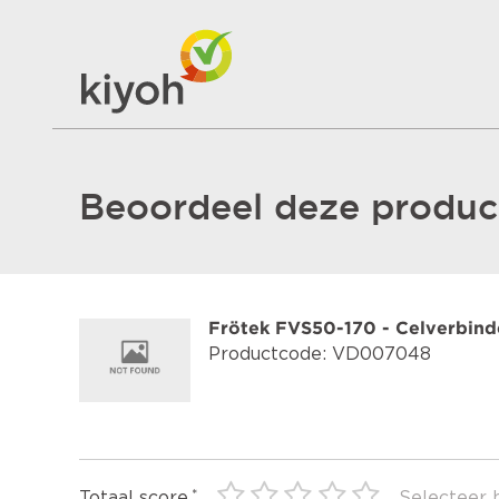
Beoordeel deze product
Frötek FVS50-170 - Celverbin
Productcode: VD007048
Totaal score
Selecteer 