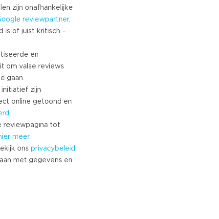
Turkish
len zijn onafhankelijke
Google
reviewpartner
.
Norwegian
s of juist kritisch –
Swedish
Danish
tiseerde en
Brazilian Portuguese
it om valse reviews
Polish
te gaan.
Slovenian
nitiatief zijn
Chinese
ect online getoond en
Russian
erd
.
Greek
 reviewpagina tot
Czech
hier meer
.
ekijk ons
privacybeleid
Estonian
aan met gegevens en
Lithuanian
Latvian
Slovak