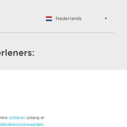
Nederlands
English
Nederlands
Suomalainen
Français
rleners:
Vlaams
German
Hungarian
Bulgarian
Romanian
Croatian
Japanese
Spanish
Italian
eview
schrijven
zolang er
Portuguese
ebruikersvoorwaarden
.