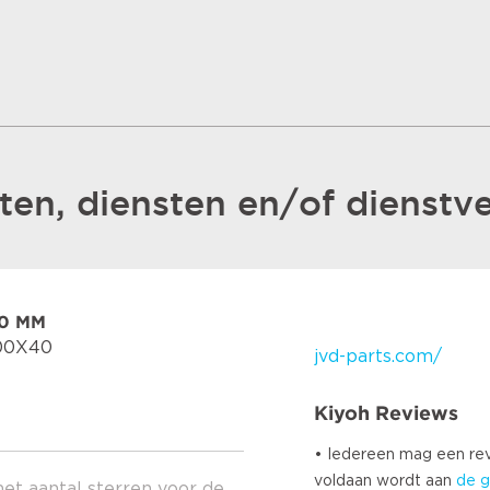
en, diensten en/of dienstve
40 MM
00X40
jvd-parts.com/
Kiyoh Reviews
• Iedereen mag een r
voldaan wordt aan
de g
het aantal sterren voor de