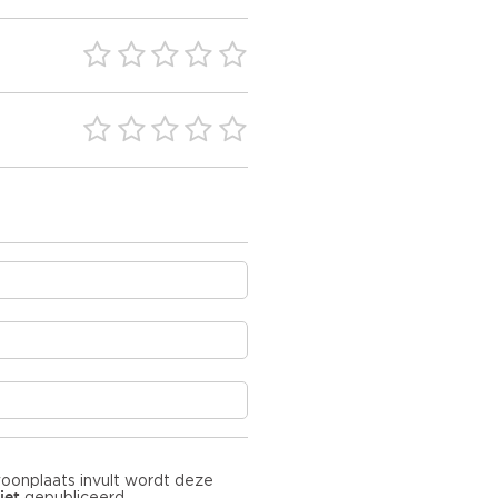
woonplaats invult wordt deze
iet