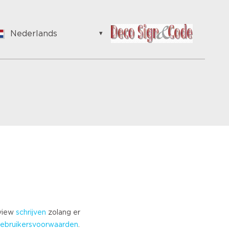
Nederlands
English
Nederlands
Suomalainen
Français
Vlaams
German
Hungarian
Bulgarian
Romanian
Croatian
Japanese
Spanish
Italian
eview
schrijven
zolang er
Portuguese
ebruikersvoorwaarden
.