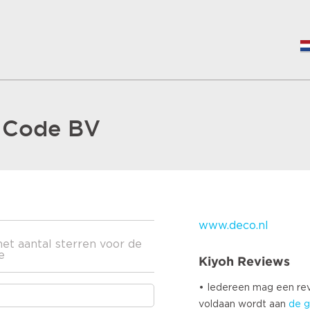
& Code BV
www.deco.nl
het aantal sterren voor de
e
Kiyoh Reviews
• Iedereen mag een r
voldaan wordt aan
de g