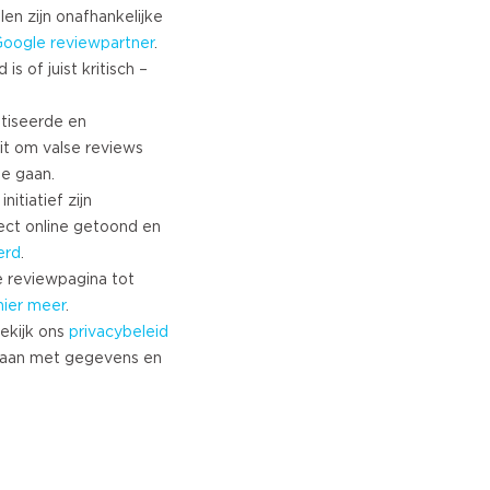
Turkish
len zijn onafhankelijke
Google
reviewpartner
.
Norwegian
s of juist kritisch –
Swedish
Danish
tiseerde en
Brazilian Portuguese
it om valse reviews
Polish
te gaan.
Slovenian
nitiatief zijn
Chinese
ect online getoond en
Russian
erd
.
Greek
 reviewpagina tot
Czech
hier meer
.
ekijk ons
privacybeleid
Estonian
aan met gegevens en
Lithuanian
Latvian
Slovak