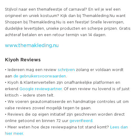
Stijlvol naar een themafeestje of carnaval? En wil je wel een
origineel en uniek kostuum? Kijk dan bij Themakleding.Nu want
Shoppen bij Themakleding.Nu is een feestje! Snelle leveringen,
duidelijke levertijden, unieke producten en scherpe prijzen. Gratis
www.themakleding.nu
Kiyoh Reviews
• Iedereen mag een review
schrijven
zolang er voldaan wordt
aan
de gebruikersvoorwaarden
.
• Kiyoh & Klantenvertellen zijn onafhankelijke platformen en
erkend
Google
reviewpartner
. Of een review nu lovend is of juist
kritisch – iedere stem telt.
• We voeren geautomatiseerde en handmatige controles uit om
valse reviews zoveel mogelijk tegen te gaan.
• Reviews die op eigen initiatief zijn geschreven worden direct
online getoond en binnen 72 uur
geverifieerd
.
• Meer weten hoe deze reviewpagina tot stand komt?
Lees dan
hier meer
.