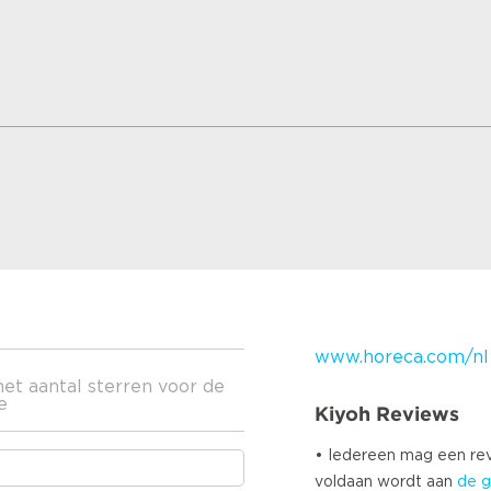
www.horeca.com/nl
het aantal sterren voor de
e
Kiyoh Reviews
• Iedereen mag een r
voldaan wordt aan
de g