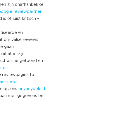
len zijn onafhankelijke
Google
reviewpartner
.
s of juist kritisch –
tiseerde en
it om valse reviews
te gaan.
nitiatief zijn
ect online getoond en
erd
.
 reviewpagina tot
hier meer
.
ekijk ons
privacybeleid
aan met gegevens en