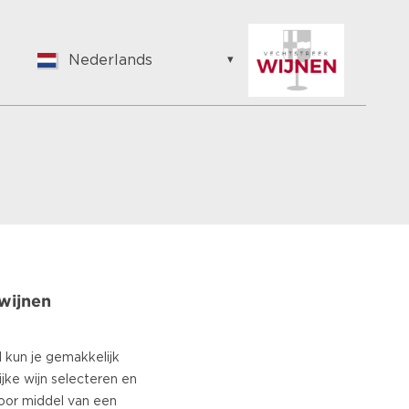
Nederlands
English
Nederlands
Suomalainen
Français
Vlaams
German
Hungarian
Bulgarian
Romanian
wijnen
Croatian
Japanese
Spanish
l kun je gemakkelijk
Italian
lijke wijn selecteren en
Portuguese
Door middel van een