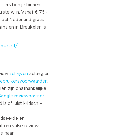
Turkish
ilters ben je binnen
uiste wijn. Vanaf € 75,-
Norwegian
heel Nederland gratis
Swedish
fhalen in Breukelen is
Danish
Brazilian Portuguese
Polish
nen.nl/
Slovenian
Chinese
Russian
eview
schrijven
zolang er
Greek
ebruikersvoorwaarden
.
Czech
len zijn onafhankelijke
Estonian
Google
reviewpartner
.
Lithuanian
s of juist kritisch –
Latvian
tiseerde en
Slovak
it om valse reviews
te gaan.