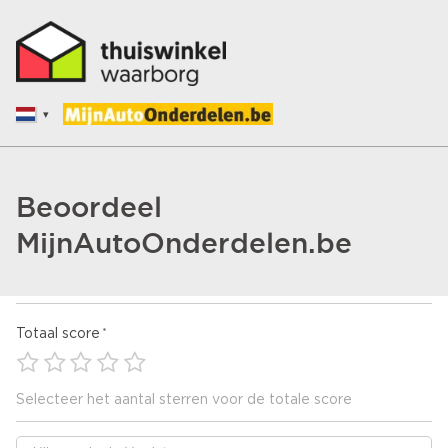
Beoordeel
MijnAutoOnderdelen.be
Totaal score
Selecteer het aantal sterren voor de totale score