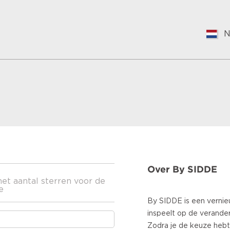
N
E
N
S
F
V
G
H
B
R
Over By SIDDE
C
het aantal sterren voor de
J
e
S
By SIDDE is een verni
I
inspeelt op de verande
P
Zodra je de keuze heb