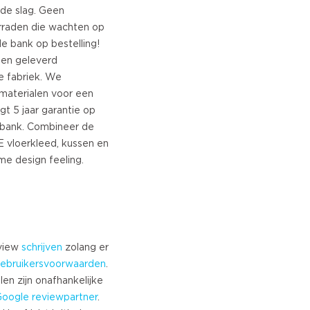
urkish
de slag. Geen
rraden die wachten op
orwegian
 bank op bestelling!
wedish
gen geleverd
anish
e fabriek. We
razilian Portuguese
 materialen voor een
olish
jgt 5 jaar garantie op
lovenian
 bank. Combineer de
hinese
 vloerkleed, kussen en
ussian
reek
zech
stonian
ithuanian
eview
schrijven
zolang er
atvian
ebruikersvoorwaarden
.
lovak
len zijn onafhankelijke
Google
reviewpartner
.