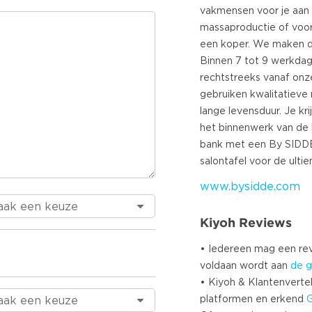
T
vakmensen voor je aan 
massaproductie of voo
N
een koper. We maken de
S
Binnen 7 tot 9 werkda
D
rechtstreeks vanaf onz
B
gebruiken kwalitatieve
P
lange levensduur. Je kri
S
het binnenwerk van de
C
bank met een By SIDDE
R
G
www.bysidde.com
C
E
Kiyoh Reviews
L
• Iedereen mag een r
L
voldaan wordt aan
de g
S
• Kiyoh & Klantenvertel
platformen en erkend