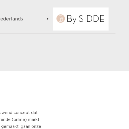
ederlands
nglish
ederlands
uomalainen
rançais
laams
erman
ungarian
ulgarian
omanian
roatian
apanese
panish
euwend concept dat
talian
rende (online) markt.
ortuguese
t gemaakt, gaan onze