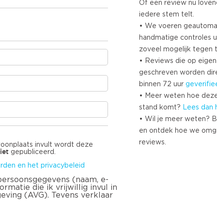
Of een review nu lovend i
iedere stem telt.
• We voeren geautoma
handmatige controles u
zoveel mogelijk tegen 
• Reviews die op eigen i
geschreven worden dir
binnen 72 uur
geverifie
• Meer weten hoe deze
stand komt?
Lees dan 
• Wil je meer weten? B
en ontdek hoe we omg
reviews.
woonplaats invult wordt deze
iet
gepubliceerd.
rden en het privacybeleid
 persoonsgegevens (naam, e-
matie die ik vrijwillig invul in
geving (AVG). Tevens verklaar