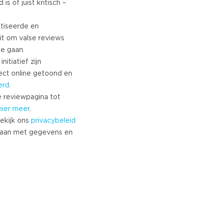
s of juist kritisch –
tiseerde en
it om valse reviews
te gaan.
nitiatief zijn
ect online getoond en
erd
.
 reviewpagina tot
hier meer
.
ekijk ons
privacybeleid
aan met gegevens en