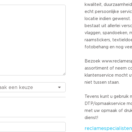
Turkish
kwaliteit, duurzaamhei
echt persoonlijke serv
Norweg
locatie indien gewenst.
Swedis
bestaat uit allerlei ver
Danish
vlaggen, spandoeken, 
Brazili
raamstickers, textieldo
Polish
fotobehang en nog vee
Sloven
Chines
Bezoek www.reclamespe
Russian
assortiment of neem c
Greek
klantenservice mocht 
Czech
niet tussen staan.
Estoni
Tevens kunt u gebruik
Lithuan
DTP/opmaakservice moc
Latvian
met uw opmaak of druk
Slovak
reclamespecialisten