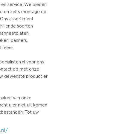
d en service. We bieden
ice en zelfs montage op
ian
 Ons assortiment
h
schillende soorten
magneetplaten,
an Portuguese
eken, banners,
l meer.
ian
e
cialisten.nl voor ons
ontact op met onze
uw gewenste product er
an
 maken van onze
ian
ht u er niet uit komen
bestanden. Tot uw
.nl/