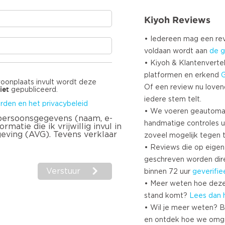
Kiyoh Reviews
• Iedereen mag een r
voldaan wordt aan
de g
• Kiyoh & Klantenvertel
platformen en erkend
woonplaats invult wordt deze
Of een review nu lovend i
iet
gepubliceerd.
iedere stem telt.
rden en het privacybeleid
• We voeren geautoma
 persoonsgegevens (naam, e-
handmatige controles u
matie die ik vrijwillig invul in
geving (AVG). Tevens verklaar
zoveel mogelijk tegen 
• Reviews die op eigen i
geschreven worden dir
Verstuur
binnen 72 uur
geverifie
• Meer weten hoe deze
stand komt?
Lees dan 
• Wil je meer weten? B
en ontdek hoe we omg