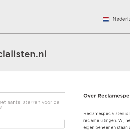
Nederl
English
Nederl
Suomal
Françai
alisten.nl
Vlaams
Germa
Hungar
Bulgari
Romani
Over Reclamespeci
Croatia
het aantal sterren voor de
Japane
e
Spanis
Reclamespecialisten is 
Italian
reclame uitingen. Wij h
Portug
eigen beheer en staan 