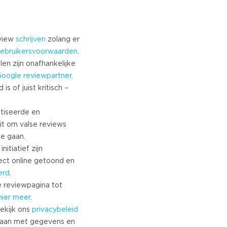
eview
schrijven
zolang er
ebruikersvoorwaarden
.
len zijn onafhankelijke
Google
reviewpartner
.
s of juist kritisch –
tiseerde en
it om valse reviews
te gaan.
nitiatief zijn
ect online getoond en
erd
.
 reviewpagina tot
hier meer
.
ekijk ons
privacybeleid
aan met gegevens en