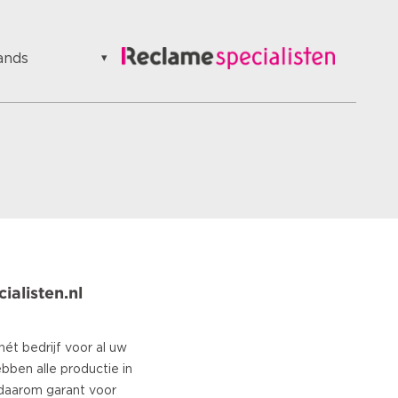
ands
ands
ainen
s
n
ian
an
an
alisten.nl
n
se
h
hét bedrijf voor al uw
ebben alle productie in
uese
daarom garant voor