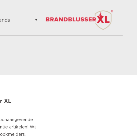
ands
ands
ainen
s
n
ian
an
ian
r XL
n
se
h
 toonaangevende
ie artikelen! Wij
uese
rookmelders,