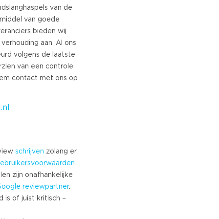
ndslanghaspels van de
rmiddel van goede
ian
eranciers bieden wij
h
t verhouding aan. Al ons
urd volgens de laatste
an Portuguese
zien van een controle
Neem contact met ons op
ian
e
.nl
n
an
eview
schrijven
zolang er
ian
ebruikersvoorwaarden
.
len zijn onafhankelijke
Google
reviewpartner
.
s of juist kritisch –