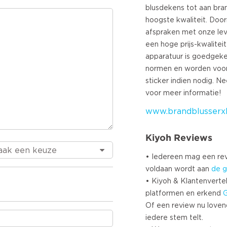
Turkish
blusdekens tot aan bra
hoogste kwaliteit. Doo
Norweg
afspraken met onze lev
Swedis
een hoge prijs-kwalitei
Danish
apparatuur is goedgeke
Brazili
normen en worden voor
Polish
sticker indien nodig. 
Sloven
Chines
www.brandblusserxl
Russia
Greek
Kiyoh Reviews
Czech
Estoni
• Iedereen mag een r
Lithuan
voldaan wordt aan
de g
• Kiyoh & Klantenvertel
Latvian
platformen en erkend
Slovak
Of een review nu lovend i
iedere stem telt.