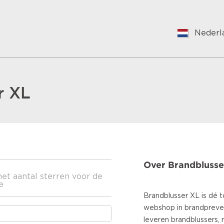
Nederl
English
Nederl
Suomal
Françai
r XL
Vlaams
Germa
Hungar
Bulgari
Roman
Over Brandblusse
Croatia
het aantal sterren voor de
Japane
e
Spanis
Brandblusser XL is dé
Italian
webshop in brandprevent
Portug
leveren brandblussers, 