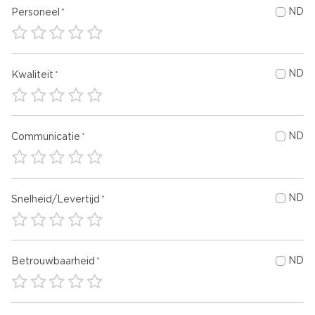
ND
Personeel
ND
Kwaliteit
ND
Communicatie
ND
Snelheid/Levertijd
ND
Betrouwbaarheid