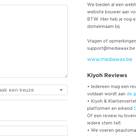
Turkish
We bieden al een webho
website bouwer aan voo
Norweg
BTW. Hier heb je nog een
Swedis
domeinnaam bij.
Danish
Brazili
Vragen of opmerkingen 
Polish
support@mediawax.be
Sloven
www.mediawax.be
Chines
Russian
Kiyoh Reviews
Greek
Czech
• Iedereen mag een r
Estoni
voldaan wordt aan
de g
Lithuan
• Kiyoh & Klantenvertel
platformen en erkend
Latvian
Of een review nu lovend i
Slovak
iedere stem telt.
• We voeren geautoma