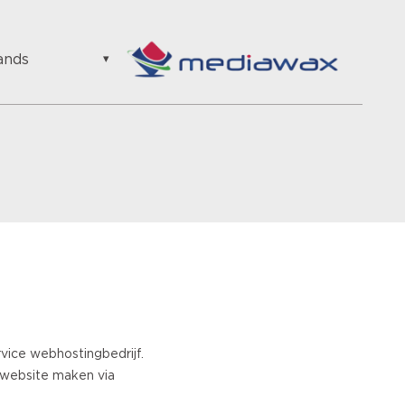
ands
ands
ainen
s
n
ian
an
an
n
se
h
rvice webhostingbedrijf.
w website maken via
uese