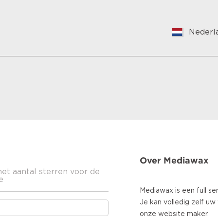
Nederl
English
Nederl
Suomal
Françai
Vlaams
Germa
Hungar
Bulgari
Romani
Over Mediawax
Croatia
het aantal sterren voor de
Japane
e
Spanis
Mediawax is een full se
Italian
Je kan volledig zelf u
Portug
onze website maker.