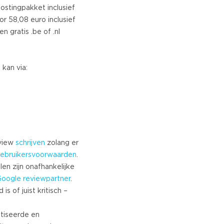
stingpakket inclusief
r 58,08 euro inclusief
ian
 gratis .be of .nl
h
an Portuguese
kan via:
ian
e
eview
schrijven
zolang er
an
ebruikersvoorwaarden
.
ian
len zijn onafhankelijke
Google
reviewpartner
.
s of juist kritisch –
tiseerde en