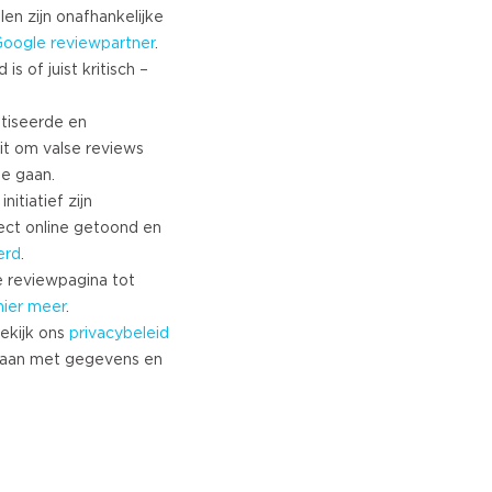
Turkish
len zijn onafhankelijke
Google
reviewpartner
.
Norwegian
s of juist kritisch –
Swedish
Danish
tiseerde en
Brazilian Portuguese
it om valse reviews
Polish
te gaan.
Slovenian
nitiatief zijn
Chinese
ect online getoond en
Russian
erd
.
Greek
 reviewpagina tot
Czech
hier meer
.
ekijk ons
privacybeleid
Estonian
aan met gegevens en
Lithuanian
Latvian
Slovak