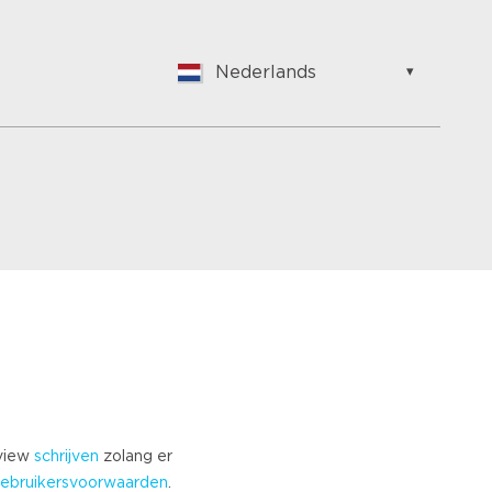
Nederlands
English
Nederlands
Suomalainen
Français
Vlaams
German
Hungarian
Bulgarian
Romanian
Croatian
Japanese
Spanish
Italian
eview
schrijven
zolang er
Portuguese
ebruikersvoorwaarden
.