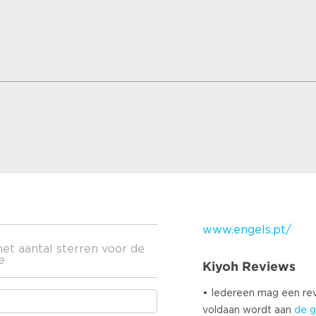
www.engels.pt/
het aantal sterren voor de
e
Kiyoh Reviews
• Iedereen mag een r
voldaan wordt aan
de g