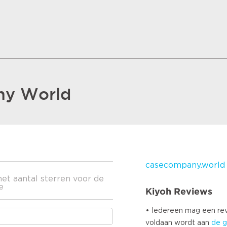
ny World
casecompany.world
het aantal sterren voor de
e
Kiyoh Reviews
• Iedereen mag een r
voldaan wordt aan
de g