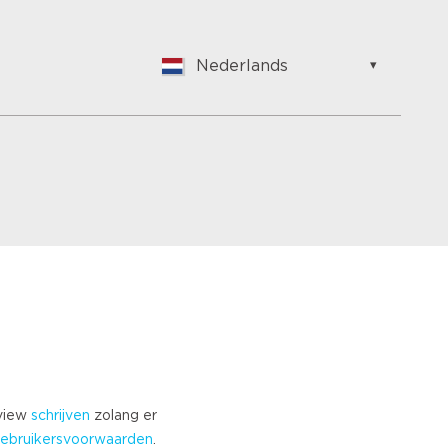
Nederlands
English
Nederlands
Suomalainen
Français
Vlaams
German
Hungarian
Bulgarian
Romanian
Croatian
Japanese
Spanish
Italian
eview
schrijven
zolang er
Portuguese
ebruikersvoorwaarden
.