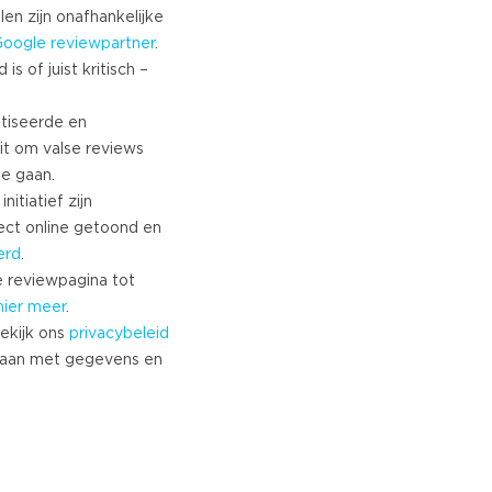
Turkish
len zijn onafhankelijke
Google
reviewpartner
.
Norwegian
s of juist kritisch –
Swedish
Danish
tiseerde en
Brazilian Portuguese
it om valse reviews
Polish
te gaan.
Slovenian
nitiatief zijn
Chinese
ect online getoond en
Russian
erd
.
Greek
 reviewpagina tot
Czech
hier meer
.
ekijk ons
privacybeleid
Estonian
aan met gegevens en
Lithuanian
Latvian
Slovak