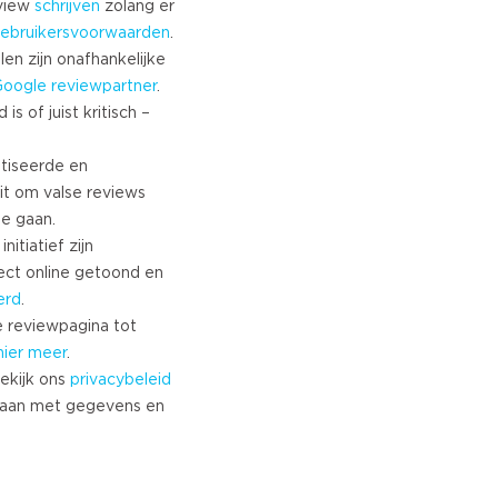
eview
schrijven
zolang er
ebruikersvoorwaarden
.
len zijn onafhankelijke
Google
reviewpartner
.
s of juist kritisch –
tiseerde en
it om valse reviews
te gaan.
nitiatief zijn
ect online getoond en
erd
.
 reviewpagina tot
hier meer
.
ekijk ons
privacybeleid
aan met gegevens en