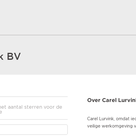
nk BV
Over Carel Lurvi
het aantal sterren voor de
e
Carel Lurvink, omdat i
veilige werkomgeving v