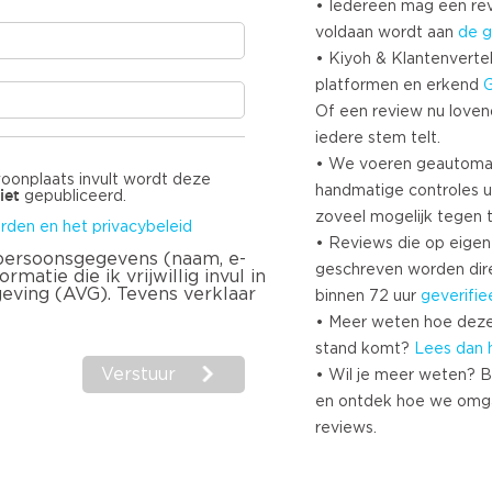
• Iedereen mag een r
voldaan wordt aan
de g
• Kiyoh & Klantenvertel
platformen en erkend
Of een review nu lovend i
iedere stem telt.
• We voeren geautoma
woonplaats invult wordt deze
handmatige controles u
iet
gepubliceerd.
zoveel mogelijk tegen 
rden en het privacybeleid
• Reviews die op eigen i
 persoonsgegevens (naam, e-
geschreven worden dir
matie die ik vrijwillig invul in
geving (AVG). Tevens verklaar
binnen 72 uur
geverifie
• Meer weten hoe deze
stand komt?
Lees dan 
Verstuur
• Wil je meer weten? B
en ontdek hoe we omg
reviews.