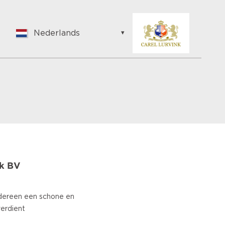
Nederlands
English
Nederlands
Suomalainen
Français
Vlaams
German
Hungarian
Bulgarian
Romanian
nk BV
Croatian
Japanese
Spanish
edereen een schone en
Italian
erdient
Portuguese