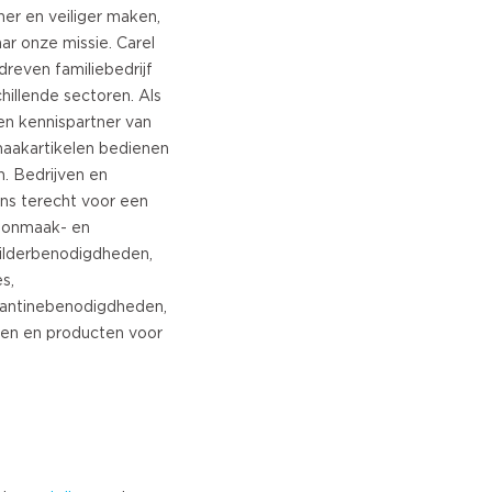
Turkish
r en veiliger maken,
aar onze missie. Carel
Norwegian
dreven familiebedrijf
Swedish
hillende sectoren. Als
Danish
en kennispartner van
Brazilian Portuguese
maakartikelen bedienen
Polish
n. Bedrijven en
Slovenian
 ons terecht voor een
Chinese
oonmaak- en
Russian
childerbenodigdheden,
Greek
s,
Czech
kantinebenodigdheden,
elen en producten voor
Estonian
Lithuanian
Latvian
Slovak