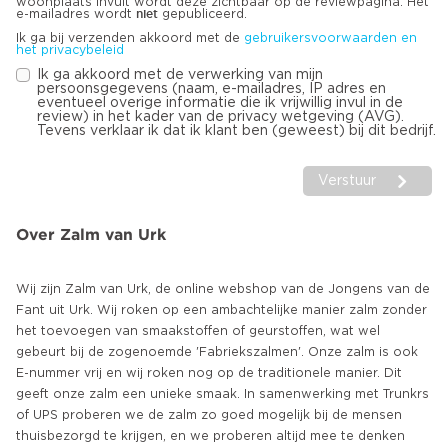
woonplaats invult wordt deze zichtbaar op de reviewpagina. Het
niet
e-mailadres wordt
gepubliceerd.
Ik ga bij verzenden akkoord met de
gebruikersvoorwaarden en
het privacybeleid
Ik ga akkoord met de verwerking van mijn
persoonsgegevens (naam, e-mailadres, IP adres en
eventueel overige informatie die ik vrijwillig invul in de
review) in het kader van de privacy wetgeving (AVG).
Tevens verklaar ik dat ik klant ben (geweest) bij dit bedrijf.
Verstuur
Over Zalm van Urk
Wij zijn Zalm van Urk, de online webshop van de Jongens van de
Fant uit Urk. Wij roken op een ambachtelijke manier zalm zonder
het toevoegen van smaakstoffen of geurstoffen, wat wel
gebeurt bij de zogenoemde 'Fabriekszalmen'. Onze zalm is ook
E-nummer vrij en wij roken nog op de traditionele manier. Dit
geeft onze zalm een unieke smaak. In samenwerking met Trunkrs
of UPS proberen we de zalm zo goed mogelijk bij de mensen
thuisbezorgd te krijgen, en we proberen altijd mee te denken