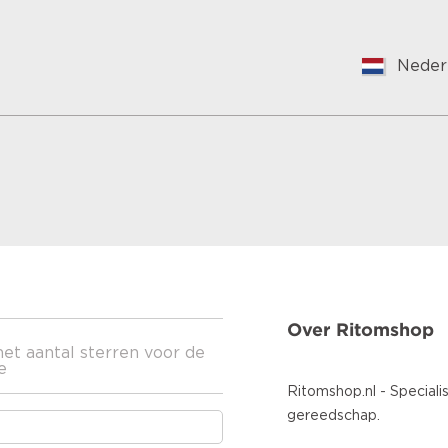
Neder
Englis
Neder
Suoma
França
Vlaam
Germ
Hunga
Bulgar
Roman
Over Ritomshop
Croati
het aantal sterren voor de
Japan
e
Spani
Ritomshop.nl - Specialis
Italian
gereedschap.
Portu