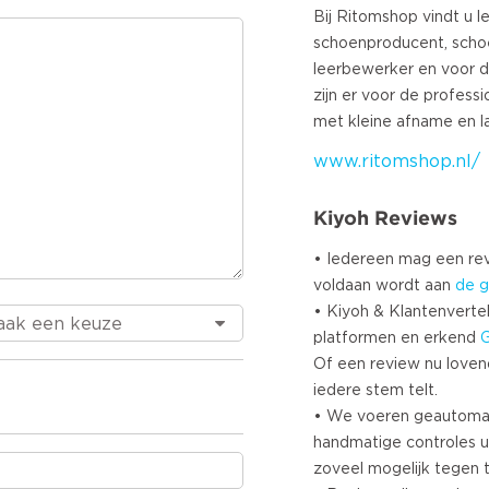
Turkis
Bij Ritomshop vindt u l
schoenproducent, scho
Norwe
leerbewerker en voor de
Swedi
zijn er voor de profess
Danis
Brazil
Polish
www.ritomshop.nl/
Slove
Kiyoh Reviews
Chine
Russi
• Iedereen mag een r
Greek
voldaan wordt aan
de g
Czech
• Kiyoh & Klantenvertel
Eston
platformen en erkend
Lithua
Of een review nu lovend i
iedere stem telt.
Latvia
• We voeren geautoma
Slova
handmatige controles u
zoveel mogelijk tegen 