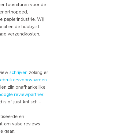
h
eer fournituren voor de
enorthopeed,
gian
 papierindustrie. Wij
sh
ional en de hobbyist
h
ian Portuguese
nian
se
an
eview
schrijven
zolang er
ebruikersvoorwaarden
.
len zijn onafhankelijke
ian
Google
reviewpartner
.
nian
s of juist kritisch –
n
tiseerde en
k
it om valse reviews
te gaan.