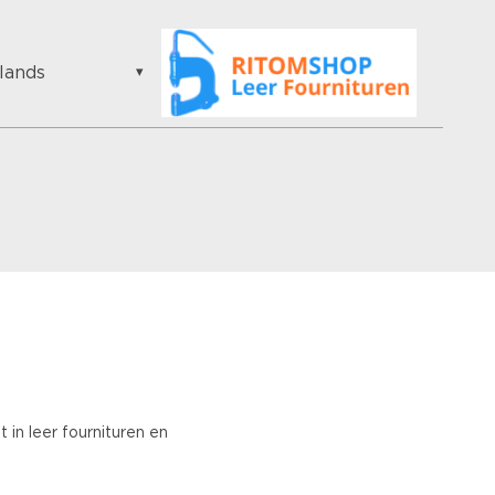
lands
h
lands
lainen
is
s
an
rian
ian
ian
an
ese
sh
t in leer fournituren en
guese