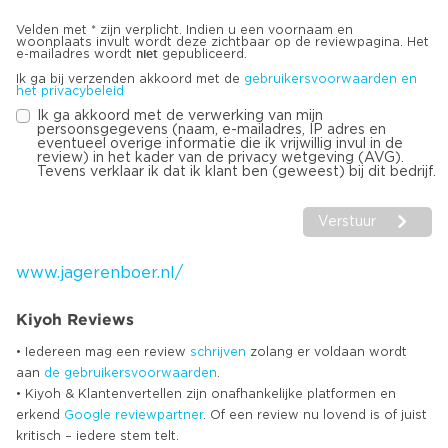
Velden met * zijn verplicht. Indien u een voornaam en
woonplaats invult wordt deze zichtbaar op de reviewpagina. Het
niet
e-mailadres wordt
gepubliceerd.
Ik ga bij verzenden akkoord met de
gebruikersvoorwaarden en
het privacybeleid
Ik ga akkoord met de verwerking van mijn
persoonsgegevens (naam, e-mailadres, IP adres en
eventueel overige informatie die ik vrijwillig invul in de
review) in het kader van de privacy wetgeving (AVG).
Tevens verklaar ik dat ik klant ben (geweest) bij dit bedrijf.
Verstuur
www.jagerenboer.nl/
Kiyoh Reviews
• Iedereen mag een review
schrijven
zolang er voldaan wordt
aan
de gebruikersvoorwaarden
.
• Kiyoh & Klantenvertellen zijn onafhankelijke platformen en
erkend
Google
reviewpartner
. Of een review nu lovend is of juist
kritisch – iedere stem telt.