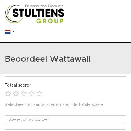
Beoordeel Wattawall
Totaal score
Selecteer het aantal sterren voor de totale score