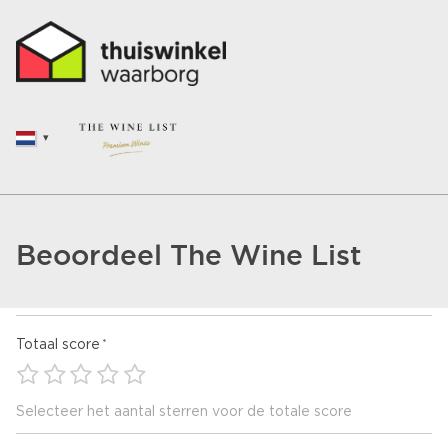
Beoordeel The Wine List
Totaal score
Selecteer het aantal sterren voor de totale score