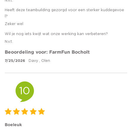
N.v.t.
Heeft deze teambuilding gezorgd voor een sterker kuddegevoe
l?
Zeker wel
Wil je nog iets kwijt wat onze werking kan verbeteren?
N.v.t.
Beoordeling voor: FarmFun Bocholt
7/25/2026
Davy , Olen
10
Boeleuk