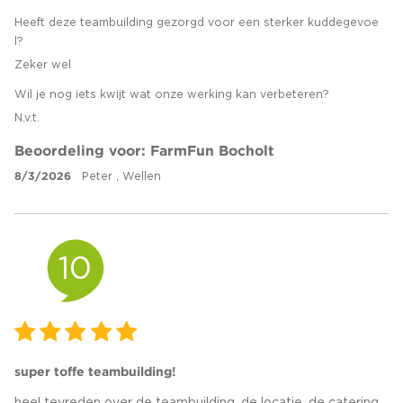
Heeft deze teambuilding gezorgd voor een sterker kuddegevoe
l?
Zeker wel
Wil je nog iets kwijt wat onze werking kan verbeteren?
N.v.t.
Beoordeling voor: FarmFun Bocholt
8/3/2026
Peter , Wellen
10
super toffe teambuilding!
heel tevreden over de teambuilding, de locatie, de catering,