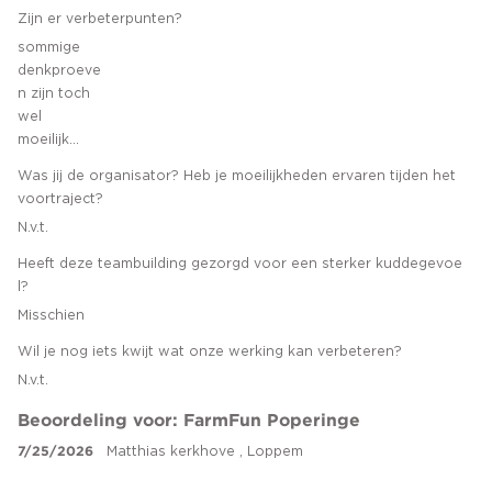
Zijn er verbeterpunten?
sommige
denkproeve
n zijn toch
wel
moeilijk...
Was jij de organisator? Heb je moeilijkheden ervaren tijden het
voortraject?
N.v.t.
Heeft deze teambuilding gezorgd voor een sterker kuddegevoe
l?
Misschien
Wil je nog iets kwijt wat onze werking kan verbeteren?
N.v.t.
Beoordeling voor: FarmFun Poperinge
7/25/2026
Matthias kerkhove , Loppem