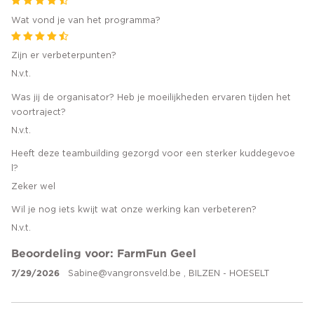
Wat vond je van het programma?
Zijn er verbeterpunten?
N.v.t.
Was jij de organisator? Heb je moeilijkheden ervaren tijden het
voortraject?
N.v.t.
Heeft deze teambuilding gezorgd voor een sterker kuddegevoe
l?
Zeker wel
Wil je nog iets kwijt wat onze werking kan verbeteren?
N.v.t.
Beoordeling voor: FarmFun Geel
7/29/2026
Sabine@vangronsveld.be
, BILZEN - HOESELT