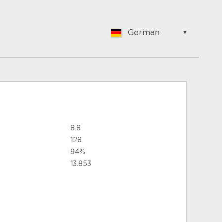
German
English
Nederlands
Suomalainen
Français
German
Hungarian
Spanish
8.8
Italian
128
Portuguese
94%
Turkish
13.853
Norwegian
Swedish
Danish
Polish