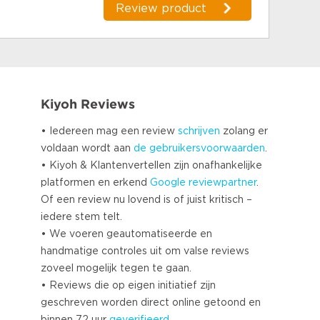
Review product
Kiyoh Reviews
• Iedereen mag een review
schrijven
zolang er
voldaan wordt aan
de gebruikersvoorwaarden
.
• Kiyoh & Klantenvertellen zijn onafhankelijke
platformen en erkend
Google
reviewpartner
.
Of een review nu lovend is of juist kritisch –
iedere stem telt.
• We voeren geautomatiseerde en
handmatige controles uit om valse reviews
zoveel mogelijk tegen te gaan.
• Reviews die op eigen initiatief zijn
geschreven worden direct online getoond en
binnen 72 uur
geverifieerd
.