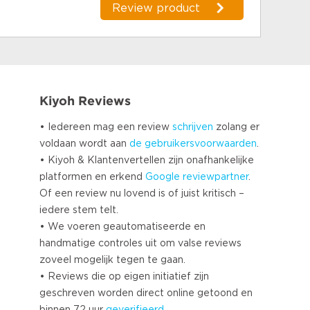
Review product
Kiyoh Reviews
• Iedereen mag een review
schrijven
zolang er
voldaan wordt aan
de gebruikersvoorwaarden
.
• Kiyoh & Klantenvertellen zijn onafhankelijke
platformen en erkend
Google
reviewpartner
.
Of een review nu lovend is of juist kritisch –
iedere stem telt.
• We voeren geautomatiseerde en
handmatige controles uit om valse reviews
zoveel mogelijk tegen te gaan.
• Reviews die op eigen initiatief zijn
geschreven worden direct online getoond en
binnen 72 uur
geverifieerd
.