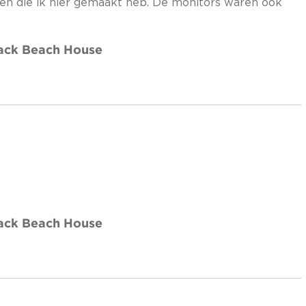
den die ik hier gemaakt heb. De monitors waren ook
rack Beach House
rack Beach House