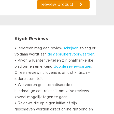
Turkish
Review product
Norwegian
Swedish
Danish
Brazilian Portuguese
Polish
Kiyoh Reviews
Slovenian
• Iedereen mag een review
schrijven
zolang er
Chinese
voldaan wordt aan
de gebruikersvoorwaarden
.
Russian
• Kiyoh & Klantenvertellen zijn onafhankelijke
Greek
platformen en erkend
Google
reviewpartner
.
Czech
Of een review nu lovend is of juist kritisch –
Estonian
iedere stem telt.
Lithuanian
• We voeren geautomatiseerde en
handmatige controles uit om valse reviews
Latvian
zoveel mogelijk tegen te gaan.
Slovak
• Reviews die op eigen initiatief zijn
geschreven worden direct online getoond en