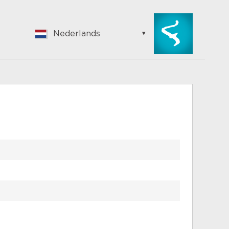
Nederlands
English
Nederlands
Suomalainen
Français
Vlaams
German
Hungarian
Bulgarian
Romanian
Croatian
Japanese
Spanish
Italian
Portuguese