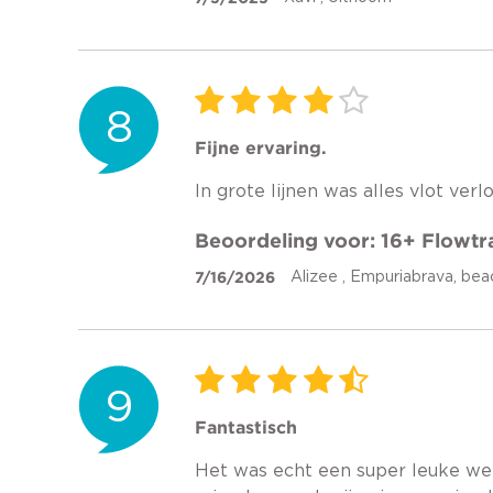
8
Fijne ervaring.
In grote lijnen was alles vlot ve
Beoordeling voor: 16+ Flowt
7/16/2026
Alizee , Empuriabrava, be
9
Fantastisch
Het was echt een super leuke wee