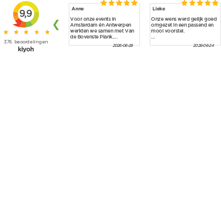
Skip to main content
Anne
Lieke
9,9
Voor onze events in
Onze wens werd gelijk goed
❮
Amsterdam én Antwerpen
omgezet in een passend en
werkten we samen met Van
mooi voorstel.
de Bovenste Plank....
376
beoordelingen
De...
2026-06-28
2026-06-24
kiyoh