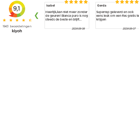
Skip to main content
Isabel
Gerda
9,1
Heerlijk,kan niet meer zonder
Superrap geleverd en ook
❮
de geuren! Bianca puro is nog
eens leuk om een fles gratis t
steeds de beste en blijft...
krijgen
1943
beoordelingen
2026-08-08
2026-08-07
kiyoh