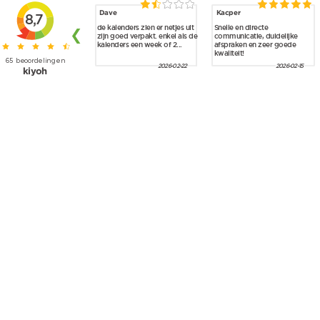
Skip to main content
Dave
Kacper
8,7
de kalenders zien er netjes uit
Snelle en directe
❮
zijn goed verpakt. enkel als de
communicatie, duidelijke
kalenders een week of 2...
afspraken en zeer goede
kwaliteit!
65
beoordelingen
2026-02-22
2026-02-15
kiyoh