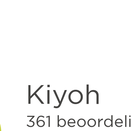
Kiyoh
361
beoordel