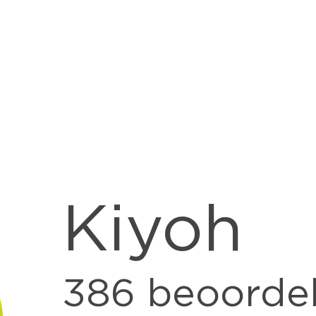
Kiyoh
386
beoordel