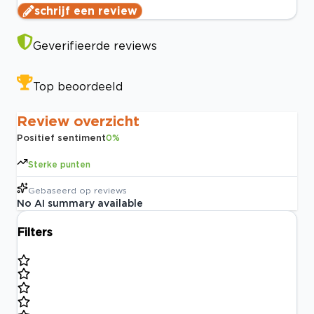
schrijf een review
Geverifieerde reviews
Top beoordeeld
Review overzicht
Positief sentiment
0
%
Sterke punten
Gebaseerd op
reviews
No AI summary available
Filters