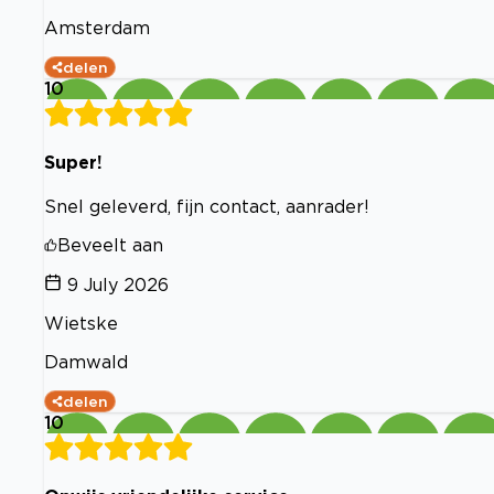
Amsterdam
delen
10
Super!
Snel geleverd, fijn contact, aanrader!
Beveelt aan
9 July 2026
Wietske
Damwald
delen
10