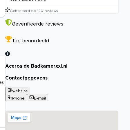
Gebaseerd op
120
reviews
Geverifieerde reviews
Top beoordeeld
Acerca de Badkamerxxl.nl
Contactgegevens
es
website
Phone
E-mail