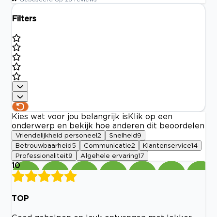
Filters
Kies wat voor jou belangrijk is
Klik op een
onderwerp en bekijk hoe anderen dit beoordelen
Vriendelijkheid personeel
2
Snelheid
9
Betrouwbaarheid
5
Communicatie
2
Klantenservice
14
Professionaliteit
9
Algehele ervaring
17
10
TOP