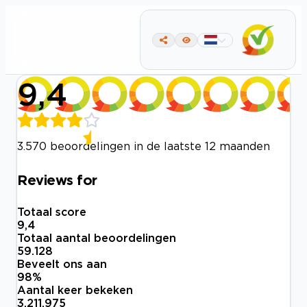
9,4
3.570 beoordelingen in de laatste 12 maanden
Reviews for
Totaal score
9,4
Totaal aantal beoordelingen
59.128
Beveelt ons aan
98
%
Aantal keer bekeken
3.211.975