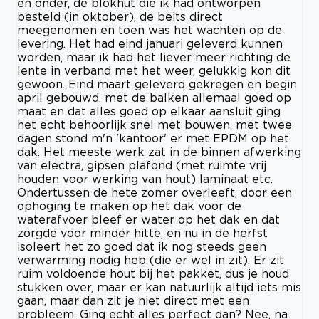
en onder, de blokhut die ik had ontworpen
besteld (in oktober), de beits direct
meegenomen en toen was het wachten op de
levering. Het had eind januari geleverd kunnen
worden, maar ik had het liever meer richting de
lente in verband met het weer, gelukkig kon dit
gewoon. Eind maart geleverd gekregen en begin
april gebouwd, met de balken allemaal goed op
maat en dat alles goed op elkaar aansluit ging
het echt behoorlijk snel met bouwen, met twee
dagen stond m'n 'kantoor' er met EPDM op het
dak. Het meeste werk zat in de binnen afwerking
van electra, gipsen plafond (met ruimte vrij
houden voor werking van hout) laminaat etc.
Ondertussen de hete zomer overleeft, door een
ophoging te maken op het dak voor de
waterafvoer bleef er water op het dak en dat
zorgde voor minder hitte, en nu in de herfst
isoleert het zo goed dat ik nog steeds geen
verwarming nodig heb (die er wel in zit). Er zit
ruim voldoende hout bij het pakket, dus je houd
stukken over, maar er kan natuurlijk altijd iets mis
gaan, maar dan zit je niet direct met een
probleem. Ging echt alles perfect dan? Nee, na