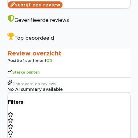
schrijf een review
Geverifieerde reviews
Top beoordeeld
Review overzicht
Positief sentiment
0
%
Sterke punten
Gebaseerd op
reviews
No AI summary available
Filters